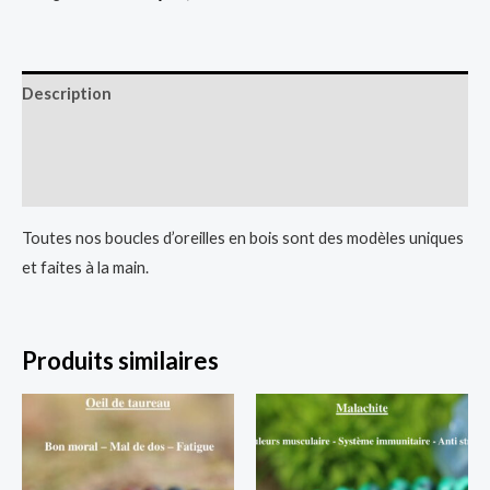
d'oreilles
en
Buis
Description
Informations complémentaires
Avis (0)
Toutes nos boucles d’oreilles en bois sont des modèles uniques
et faites à la main.
Produits similaires