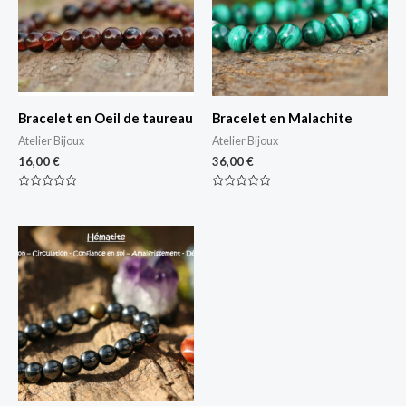
Bracelet en Oeil de taureau
Bracelet en Malachite
Atelier Bijoux
Atelier Bijoux
16,00
€
36,00
€
Note
Note
0
0
sur
sur
5
5