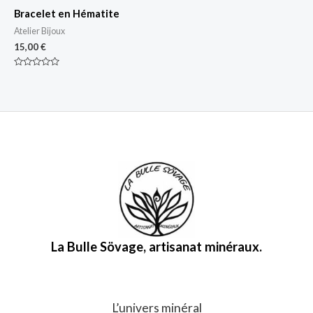
Bracelet en Hématite
Atelier Bijoux
15,00
€
Note
0
sur
5
La Bulle Sövage, artisanat minéraux.
L’univers minéral