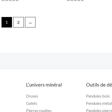
Note
Note
0
0
sur
sur
5
5
1
2
→
L’univers minéral
Outils de d
Druses
Pendules bois
Galets
Pendules méta
Pierres roulées
Pendules pierr