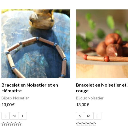
0
0
sur
sur
5
5
Bracelet en Noisetier et en
Bracelet en Noisetier et
Hématite
rouge
Bijoux Noisetier
Bijoux Noisetier
13,00
€
13,00
€
S
M
L
S
M
L