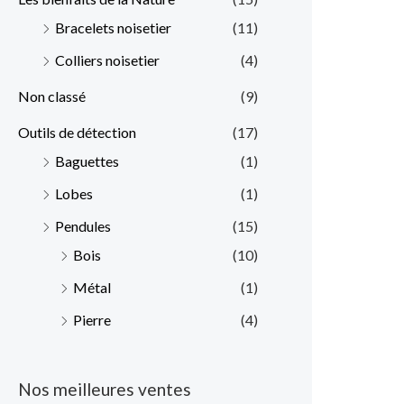
Bracelets noisetier
(11)
Colliers noisetier
(4)
Non classé
(9)
Outils de détection
(17)
Baguettes
(1)
Lobes
(1)
Pendules
(15)
Bois
(10)
Métal
(1)
Pierre
(4)
Nos meilleures ventes