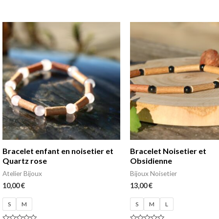
Note
Note
0
0
sur
sur
5
5
Bracelet enfant en noisetier et
Bracelet Noisetier et
Quartz rose
Obsidienne
Atelier Bijoux
Bijoux Noisetier
10,00
€
13,00
€
S
M
S
M
L