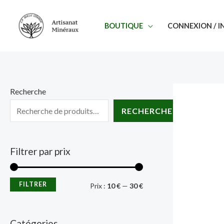
Aller
au
BOUTIQUE
CONNEXION / I
contenu
Recherche
RECHERCHE
Filtrer par prix
FILTRER
P
P
Prix :
10 €
—
30 €
r
r
i
i
Catégories