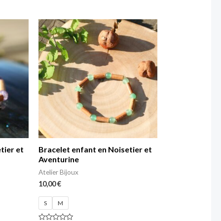
Note
0
sur
5
tier et
Bracelet enfant en Noisetier et
Aventurine
Atelier Bijoux
10,00
€
S
M