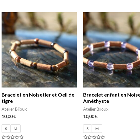
Note
Note
0
0
sur
sur
5
5
Bracelet en Noisetier et Oeil de
Bracelet enfant en Noise
tigre
Améthyste
Atelier Bijoux
Atelier Bijoux
10,00
€
10,00
€
S
M
S
M