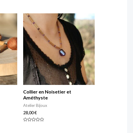
Note
0
sur
5
Collier en Noisetier et
Améthyste
Atelier Bijoux
28,00
€
Note
0