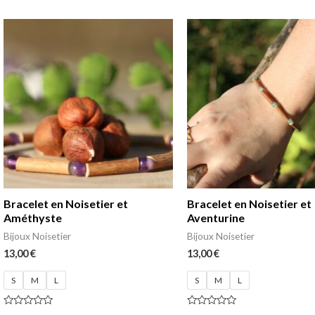
Bracelet en Noisetier et
Bracelet en Noisetier et
Améthyste
Aventurine
Bijoux Noisetier
Bijoux Noisetier
13,00
€
13,00
€
S
M
L
S
M
L
Note
Note