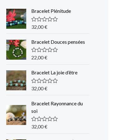
Bracelet Plénitude
32,00
€
N
o
t
Bracelet Douces pensées
e
0
s
u
22,00
€
N
r
o
5
t
Bracelet La joie d’être
e
0
s
u
32,00
€
N
r
o
5
t
Bracelet Rayonnance du
e
0
soi
s
u
r
32,00
€
N
5
o
t