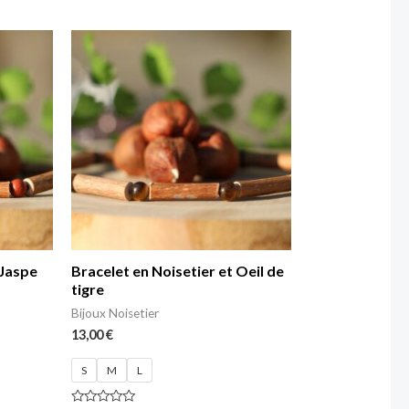
0
sur
5
 Jaspe
Bracelet en Noisetier et Oeil de
tigre
Bijoux Noisetier
13,00
€
S
M
L