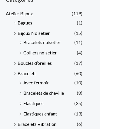
x
x
Atelier Bijoux
(119)
m
m
Bagues
(1)
i
a
Bijoux Noisetier
(15)
n
x
Bracelets noisetier
(11)
Colliers noisetier
(4)
Boucles d’oreilles
(17)
Bracelets
(60)
Avec fermoir
(10)
Bracelets de cheville
(8)
Elastiques
(35)
Elastiques enfant
(13)
Bracelets Vibration
(6)