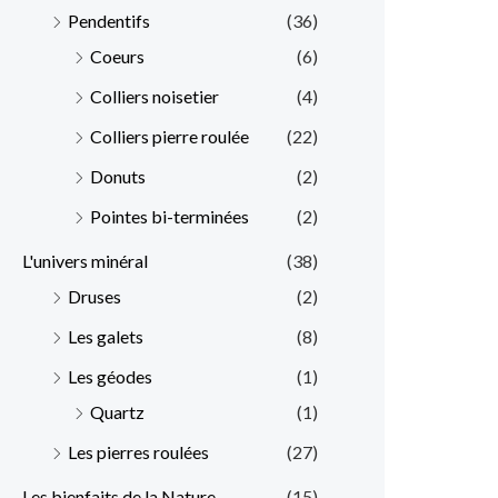
Pendentifs
(36)
Coeurs
(6)
Colliers noisetier
(4)
Colliers pierre roulée
(22)
Donuts
(2)
Pointes bi-terminées
(2)
L'univers minéral
(38)
Druses
(2)
Les galets
(8)
Les géodes
(1)
Quartz
(1)
Les pierres roulées
(27)
Les bienfaits de la Nature
(15)