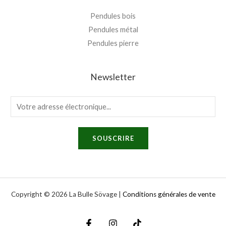
Pendules bois
Pendules métal
Pendules pierre
Newsletter
E
m
a
SOUSCRIRE
i
l
*
Copyright © 2026 La Bulle Sövage |
Conditions générales de vente