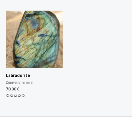
Note
Note
0
0
sur
sur
5
5
Labradorite
L'univers minéral
70,00
€
Note
0
sur
5