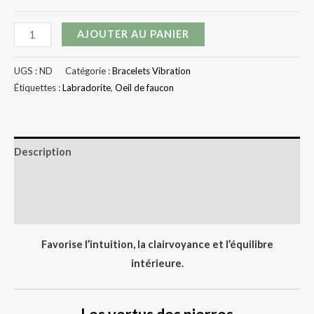
quantité
AJOUTER AU PANIER
de
Bracelet
UGS :
ND
Catégorie :
Bracelets Vibration
Rayonnance
Étiquettes :
Labradorite
,
Oeil de faucon
du
soi
Description
Informations complémentaires
Avis (0)
Favorise l’intuition, la clairvoyance et l’équilibre
intérieure.