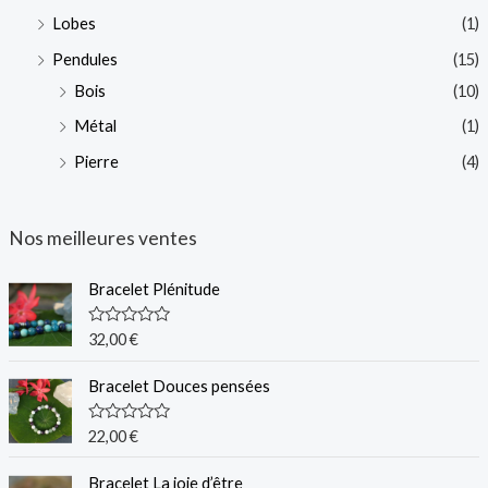
Lobes
(1)
Pendules
(15)
Bois
(10)
Métal
(1)
Pierre
(4)
Nos meilleures ventes
Bracelet Plénitude
N
32,00
€
o
t
e
Bracelet Douces pensées
0
s
u
N
22,00
€
r
o
5
t
e
Bracelet La joie d’être