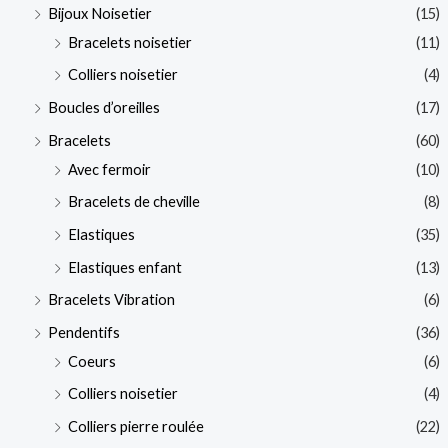
Bijoux Noisetier
(15)
n
x
Bracelets noisetier
(11)
Colliers noisetier
(4)
Boucles d’oreilles
(17)
Bracelets
(60)
Avec fermoir
(10)
Bracelets de cheville
(8)
Elastiques
(35)
Elastiques enfant
(13)
Bracelets Vibration
(6)
Pendentifs
(36)
Coeurs
(6)
Colliers noisetier
(4)
Colliers pierre roulée
(22)