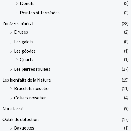
Donuts
(2)
Pointes bi-terminées
(2)
L'univers minéral
(38)
Druses
(2)
Les galets
(8)
Les géodes
(1)
Quartz
(1)
Les pierres roulées
(27)
Les bienfaits de la Nature
(15)
Bracelets noisetier
(11)
Colliers noisetier
(4)
Non classé
(9)
Outils de détection
(17)
Baguettes
(1)