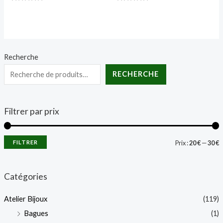
Note
Note
0
0
sur
sur
5
5
Recherche
RECHERCHE
Filtrer par prix
P
P
FILTRER
Prix :
20 €
—
30 €
r
r
i
i
Catégories
x
x
Atelier Bijoux
(119)
Bagues
(1)
i
a