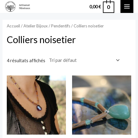
Aller
0
0,00
€
MAI
au
contenu
ME
Accueil
/
Atelier Bijoux
/
Pendentifs
/ Colliers noisetier
Colliers noisetier
4 résultats affichés