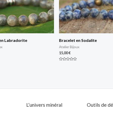
en Labradorite
Bracelet en Sodalite
ux
Atelier Bijoux
15,00
€
Note
0
sur
5
L’univers minéral
Outils de d