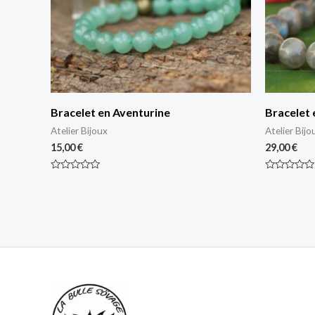
Bracelet en Aventurine
Bracelet 
Atelier Bijoux
Atelier Bijo
15,00
€
29,00
€
Note
Note
0
0
sur
sur
5
5