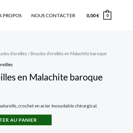
A PROPOS
NOUS CONTACTER
0,00
€
0
cles d’oreilles
/ Boucles d’oreilles en Malachite baroque
reilles
illes en Malachite baroque
naturelle, crochet en acier inoxydable chirurgical.
TER AU PANIER