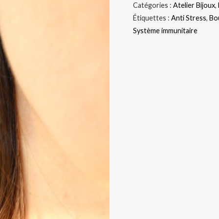
Boucles
Catégories :
Atelier Bijoux
,
Étiquettes :
Anti Stress
,
Bou
d'oreilles
Système immunitaire
en
Malachite
baroque