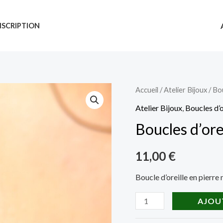
NSCRIPTION
Accueil
/
Atelier Bijoux
/
Bou
Atelier Bijoux
,
Boucles d’o
Boucles d’ore
11,00
€
Boucle d’oreille en pierre 
quantité
AJOU
de