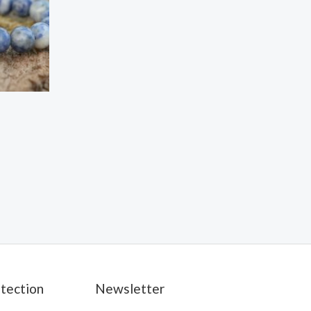
étection
Newsletter