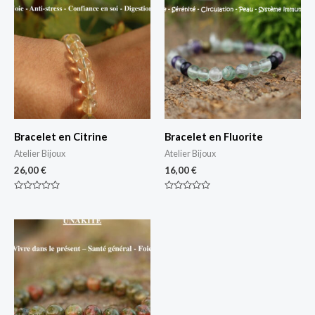
Bracelet en Citrine
Bracelet en Fluorite
Atelier Bijoux
Atelier Bijoux
26,00
€
16,00
€
Note
Note
0
0
sur
sur
5
5