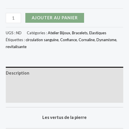
quantité
AJOUTER AU PANIER
de
Bracelet
UGS :
ND
Catégories :
Atelier Bijoux
,
Bracelets
,
Elastiques
en
Étiquettes :
circulation sanguine
,
Confiance
,
Cornaline
,
Dynamisme
,
revitalisante
Cornaline
Description
Informations complémentaires
Avis (0)
Les vertus de la pierre