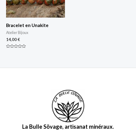
Bracelet en Unakite
Atelier Bijoux
14,00
€
Note
0
sur
5
La Bulle Sövage, artisanat minéraux.