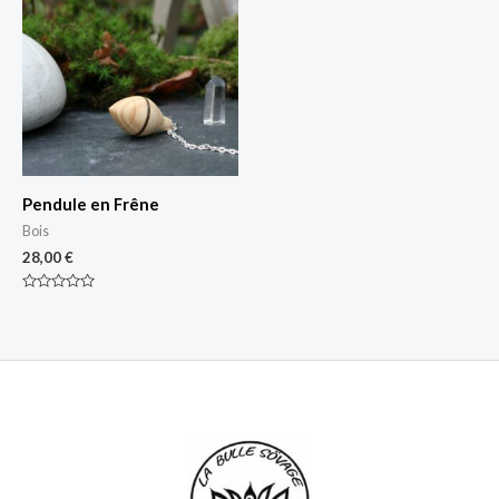
Pendule en Frêne
Bois
28,00
€
Note
0
sur
5