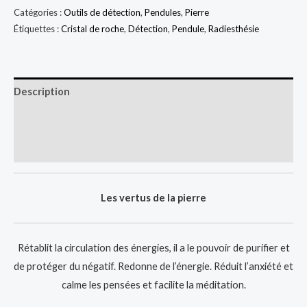
Pendule
Catégories :
Outils de détection
,
Pendules
,
Pierre
en
Étiquettes :
Cristal de roche
,
Détection
,
Pendule
,
Radiesthésie
Cristal
de
roche
Description
Informations complémentaires
Avis (0)
Les vertus de la pierre
Rétablit la circulation des énergies, il a le pouvoir de purifier et
de protéger du négatif. Redonne de l’énergie. Réduit l’anxiété et
calme les pensées et facilite la méditation.