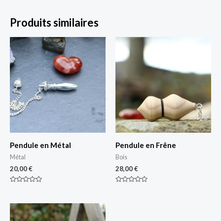
Produits similaires
Pendule en Métal
Pendule en Frêne
Métal
Bois
20,00
€
28,00
€
Note
Note
0
0
sur
sur
5
5