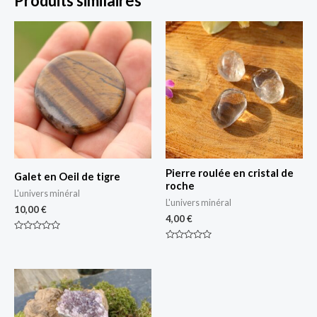
Produits similaires
Pierre roulée en cristal de
Galet en Oeil de tigre
roche
L'univers minéral
L'univers minéral
10,00
€
4,00
€
Note
0
Note
sur
0
5
sur
5