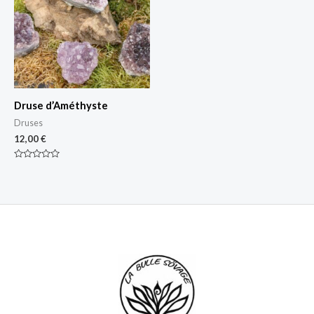
Druse d’Améthyste
Druses
12,00
€
Note
0
sur
5