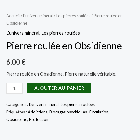
Accueil
/
L'univers minéral
/
Les pierres roulées
/ Pierre roulée en
Obsidienne
L'univers minéral
,
Les pierres roulées
Pierre roulée en Obsidienne
6,00
€
Pierre roulée en Obsidienne. Pierre naturelle véritable.
quantité
AJOUTER AU PANIER
de
Pierre
Catégories :
L'univers minéral
,
Les pierres roulées
roulée
Étiquettes :
Addictions
,
Blocages psychiques
,
Circulation
,
Obsidienne
,
Protection
en
Obsidienne