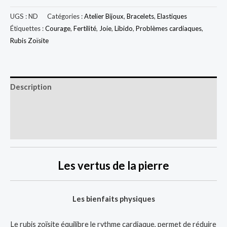
de
Bracelet
UGS :
ND
Catégories :
Atelier Bijoux
,
Bracelets
,
Elastiques
en
Étiquettes :
Courage
,
Fertilité
,
Joie
,
Libido
,
Problèmes cardiaques
,
Rubis Zoïsite
Rubis
zoïsite
Description
Informations complémentaires
Avis (0)
Les vertus de la pierre
Les bienfaits physiques
Le rubis zoïsite équilibre le rythme cardiaque, permet de réduire