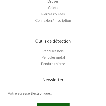
Druses
Galets
Pierres roulées
Connexion / Inscription
Outils de détection
Pendules bois
Pendules métal
Pendules pierre
Newsletter
E
m
a