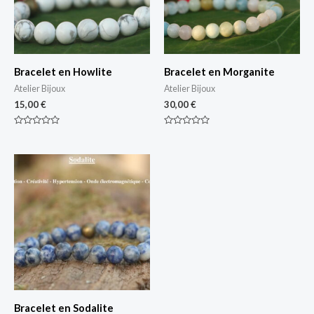
Bracelet en Howlite
Bracelet en Morganite
Atelier Bijoux
Atelier Bijoux
15,00
€
30,00
€
Note
Note
0
0
sur
sur
5
5
Bracelet en Sodalite