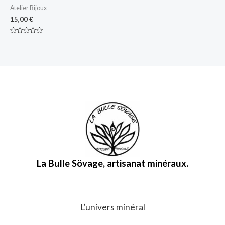
Atelier Bijoux
15,00
€
Note
0
sur
5
La Bulle Sövage, artisanat minéraux.
L’univers minéral