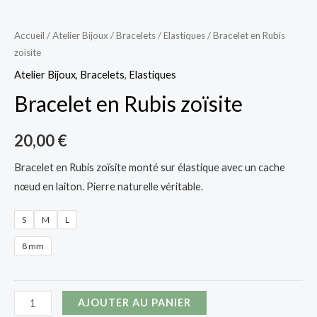
Accueil
/
Atelier Bijoux
/
Bracelets
/
Elastiques
/ Bracelet en Rubis
zoïsite
Atelier Bijoux
,
Bracelets
,
Elastiques
Bracelet en Rubis zoïsite
20,00
€
Bracelet en Rubis zoïsite monté sur élastique avec un cache
nœud en laiton. Pierre naturelle véritable.
S
M
L
8 mm
quantité
AJOUTER AU PANIER