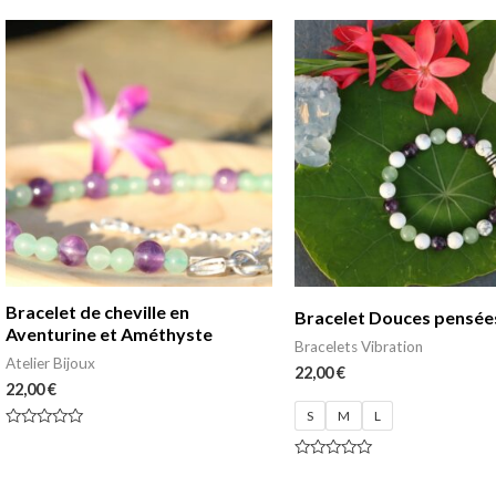
Bracelet de cheville en
Bracelet Douces pensée
Aventurine et Améthyste
Bracelets Vibration
Atelier Bijoux
22,00
€
22,00
€
S
M
L
Note
0
sur
Note
5
0