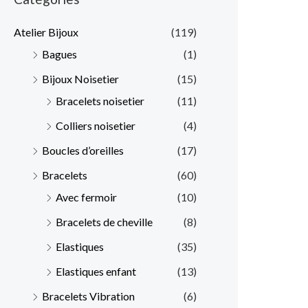
x
x
Atelier Bijoux
(119)
m
m
Bagues
(1)
i
a
Bijoux Noisetier
(15)
n
x
Bracelets noisetier
(11)
Colliers noisetier
(4)
Boucles d’oreilles
(17)
Bracelets
(60)
Avec fermoir
(10)
Bracelets de cheville
(8)
Elastiques
(35)
Elastiques enfant
(13)
Bracelets Vibration
(6)