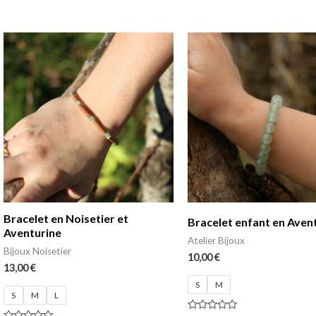
sur
5
Bracelet en Noisetier et
Bracelet enfant en Aven
Aventurine
Atelier Bijoux
Bijoux Noisetier
10,00
€
13,00
€
S
M
S
M
L