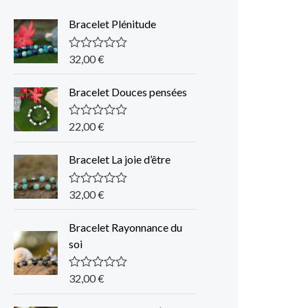
Bracelet Plénitude
32,00
€
N
o
t
Bracelet Douces pensées
e
0
s
u
22,00
€
N
r
o
5
t
Bracelet La joie d’être
e
0
s
u
32,00
€
N
r
o
5
t
Bracelet Rayonnance du
e
0
soi
s
u
r
32,00
€
N
5
o
t