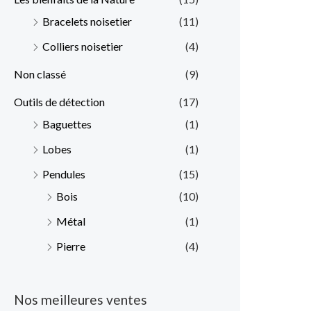
Bracelets noisetier
(11)
Colliers noisetier
(4)
Non classé
(9)
Outils de détection
(17)
Baguettes
(1)
Lobes
(1)
Pendules
(15)
Bois
(10)
Métal
(1)
Pierre
(4)
Nos meilleures ventes