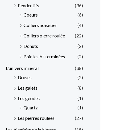
Pendentifs
(36)
Coeurs
(6)
Colliers noisetier
(4)
Colliers pierre roulée
(22)
Donuts
(2)
Pointes bi-terminées
(2)
L'univers minéral
(38)
Druses
(2)
Les galets
(8)
Les géodes
(1)
Quartz
(1)
Les pierres roulées
(27)
Les bienfaits de la Nature
(15)