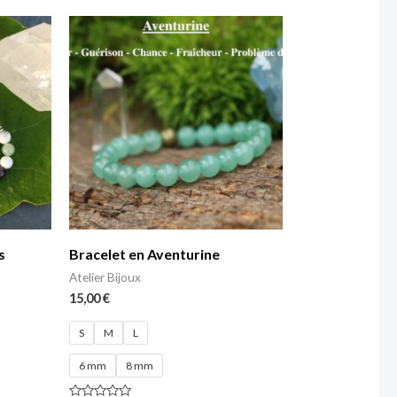
sur
5
s
Bracelet en Aventurine
Atelier Bijoux
15,00
€
S
M
L
6 mm
8 mm