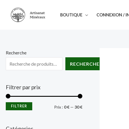
Aller
au
BOUTIQUE
CONNEXION / I
contenu
Recherche
RECHERCHE
Filtrer par prix
FILTRER
P
P
Prix :
0 €
—
30 €
r
r
i
i
Catégories