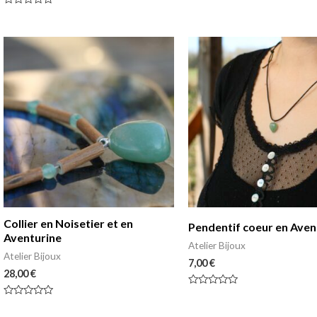
Note
0
Note
sur
0
5
sur
5
Collier en Noisetier et en
Pendentif coeur en Aven
Aventurine
Atelier Bijoux
Atelier Bijoux
7,00
€
28,00
€
Note
0
Note
sur
0