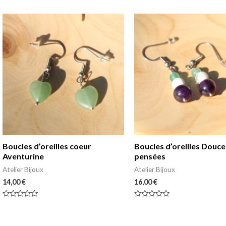
Boucles d’oreilles coeur
Boucles d’oreilles Douce
Aventurine
pensées
Atelier Bijoux
Atelier Bijoux
14,00
€
16,00
€
Note
Note
0
0
sur
sur
5
5