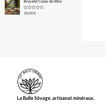
Bracelet Coeur de l’être
e
0
s
u
18,00
€
N
r
o
5
t
e
0
s
u
r
5
La Bulle Sövage, artisanat minéraux.