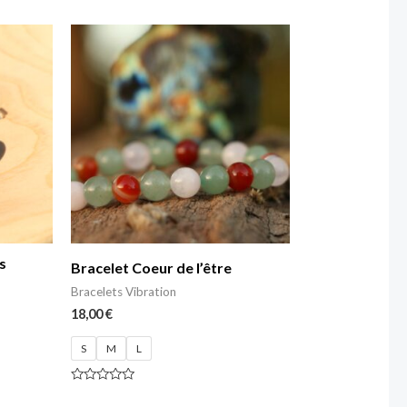
s
Bracelet Coeur de l’être
Bracelets Vibration
18,00
€
S
M
L
Note
0