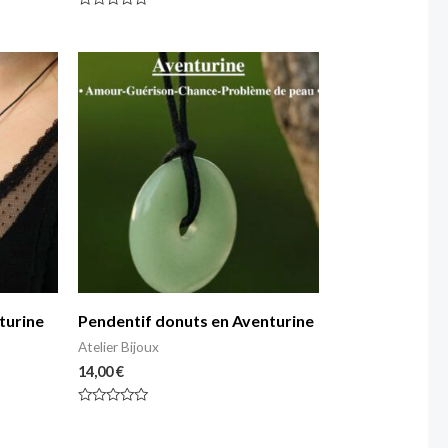
Note
0
sur
5
turine
Pendentif donuts en Aventurine
Atelier Bijoux
14,00
€
Note
0
sur