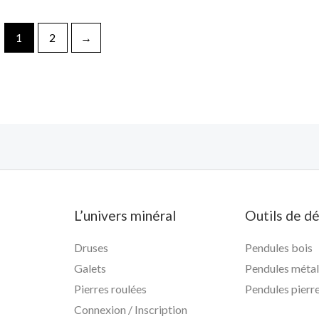
5
sur
5
1
2
→
L’univers minéral
Outils de d
Druses
Pendules bois
Galets
Pendules méta
Pierres roulées
Pendules pierr
Connexion / Inscription