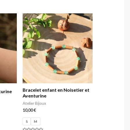
Note
0
sur
5
Bracelet enfant en Noisetier et
turine
Aventurine
Atelier Bijoux
10,00
€
S
M